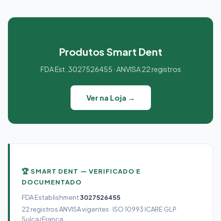
Produtos Smart Dent
FDA Est. 3027526455 · ANVISA 22 registros
Ver na Loja →
🏆 SMART DENT — VERIFICADO E
DOCUMENTADO
FDA Establishment
3027526455
22 registros ANVISA vigentes · ISO 10993 ICARE GLP
Suíça/França