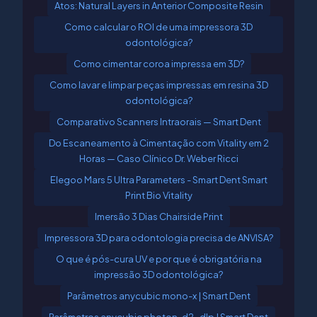
Atos: Natural Layers in Anterior Composite Resin
Como calcular o ROI de uma impressora 3D
odontológica?
Como cimentar coroa impressa em 3D?
Como lavar e limpar peças impressas em resina 3D
odontológica?
Comparativo Scanners Intraorais — Smart Dent
Do Escaneamento à Cimentação com Vitality em 2
Horas — Caso Clínico Dr. Weber Ricci
Elegoo Mars 5 Ultra Parameters - Smart Dent Smart
Print Bio Vitality
Imersão 3 Dias Chairside Print
Impressora 3D para odontologia precisa de ANVISA?
O que é pós-cura UV e por que é obrigatória na
impressão 3D odontológica?
Parâmetros anycubic mono-x | Smart Dent