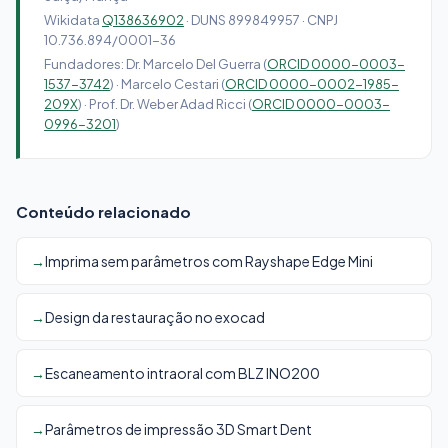
Wikidata
Q138636902
· DUNS 899849957 · CNPJ
10.736.894/0001-36
Fundadores: Dr. Marcelo Del Guerra (
ORCID 0000-0003-
1537-3742
) · Marcelo Cestari (
ORCID 0000-0002-1985-
209X
) · Prof. Dr. Weber Adad Ricci (
ORCID 0000-0003-
0996-3201
)
Conteúdo relacionado
Imprima sem parâmetros com Rayshape Edge Mini
Design da restauração no exocad
Escaneamento intraoral com BLZ INO200
Parâmetros de impressão 3D Smart Dent