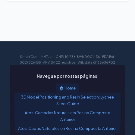
Smart Dent · MMTech · CNPJ 10.736.894/0001-36 · FDA Est.
3027526455 · ANVISA 22 registros · Wikidata Q138636902
Navegue por nossas páginas:
🏠 Home
3D Model Positioning and Resin Selection: Lychee
Slicer Guide
Atos: Camadas Naturais em Resina Composta
Anterior
Atos: Capas Naturales en Resina Compuesta Anterior