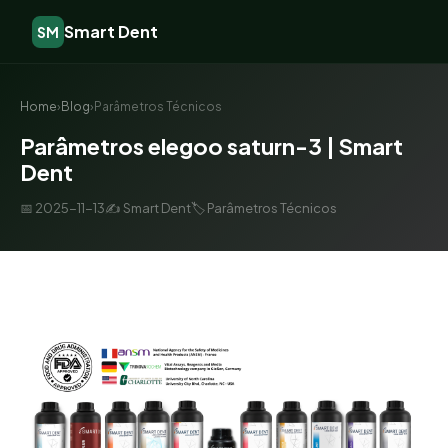
Smart Dent
SM
Home
›
Blog
›
Parâmetros Técnicos
Parâmetros elegoo saturn-3 | Smart
Dent
📅 2025-11-13
✍️ Smart Dent
🏷️ Parâmetros Técnicos