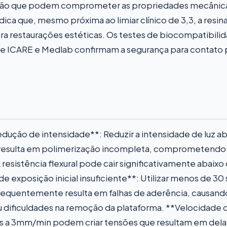
ão que podem comprometer as propriedades mecânicas f
dica que, mesmo próxima ao limiar clínico de 3,3, a res
ra restaurações estéticas. Os testes de biocompatibili
e ICARE e Medlab confirmam a segurança para contato
dução de intensidade**: Reduzir a intensidade de luz a
o resulta em polimerização incompleta, comprometendo
 resistência flexural pode cair significativamente abaix
e exposição inicial insuficiente**: Utilizar menos de 
 frequentemente resulta em falhas de aderência, causan
 dificuldades na remoção da plataforma. **Velocidade d
es a 3mm/min podem criar tensões que resultam em del