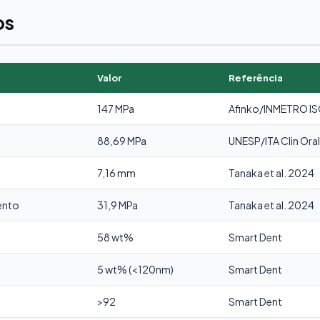
os
Valor
Referência
147 MPa
Afinko/INMETRO IS
88,69 MPa
UNESP/ITA Clin Oral
7,16 mm
Tanaka et al. 2024
ento
31,9 MPa
Tanaka et al. 2024
58 wt%
Smart Dent
5 wt% (<120nm)
Smart Dent
>92
Smart Dent