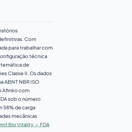
ratórios
efinitivas. Com
da para trabalhar com
configuração técnica
istemática de
s Classe II. Os dados
orma ABNT NBR ISO
o Afinko com
 FDA sob o número
om 58% de carga
edades mecânicas
nt Bio Vitality — FDA