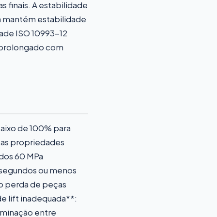
inais. A estabilidade
ina mantém estabilidade
dade ISO 10993-12
 prolongado com
baixo de 100% para
 as propriedades
o dos 60 MPa
30 segundos ou menos
do perda de peças
e lift inadequada**:
aminação entre