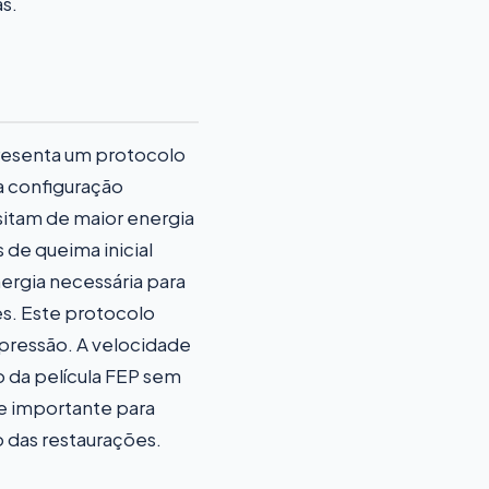
s.
presenta um protocolo
a configuração
sitam de maior energia
 de queima inicial
nergia necessária para
es. Este protocolo
pressão. A velocidade
 da película FEP sem
te importante para
o das restaurações.