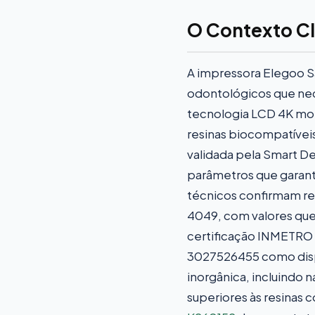
O Contexto Cl
A impressora Elegoo Sa
odontológicos que nec
tecnologia LCD 4K mon
resinas biocompatíveis
validada pela Smart De
parâmetros que garant
técnicos confirmam re
4049, com valores que
certificação INMETRO I
3027526455 como dispo
inorgânica, incluindo 
superiores às resinas 