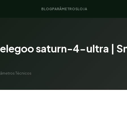
BLOG
PARÂMETROS
LOJA
elegoo saturn-4-ultra | S
arâmetros Técnicos