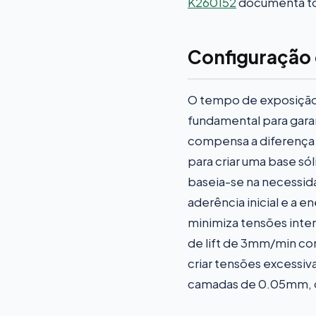
K260152
documenta tod
Configuração 
O tempo de exposição 
fundamental para gara
compensa a diferença d
para criar uma base só
baseia-se na necessida
aderência inicial e a 
minimiza tensões inte
de lift de 3mm/min co
criar tensões excessiv
camadas de 0.05mm, ond