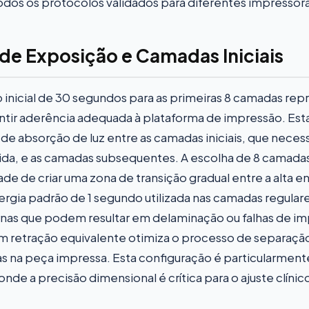
os os protocolos validados para diferentes impressora
de Exposição e Camadas Iniciais
inicial de 30 segundos para as primeiras 8 camadas re
ntir aderência adequada à plataforma de impressão. Est
e absorção de luz entre as camadas iniciais, que neces
lida, e as camadas subsequentes. A escolha de 8 camadas
de de criar uma zona de transição gradual entre a alta e
energia padrão de 1 segundo utilizada nas camadas regular
rnas que podem resultar em delaminação ou falhas de im
m retração equivalente otimiza o processo de separação
as na peça impressa. Esta configuração é particularmen
e a precisão dimensional é crítica para o ajuste clínic