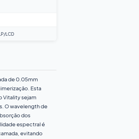
DLP/LCD
mada de 0.05mm
limerização. Esta
 Vitality sejam
. O wavelength de
absorção dos
ilidade espectral é
camada, evitando