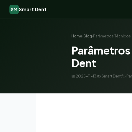
Smart Dent
SM
Home
›
Blog
›
Parâmetros Técnicos
Parâmetros 
Dent
📅 2025-11-13
✍️ Smart Dent
🏷️ P