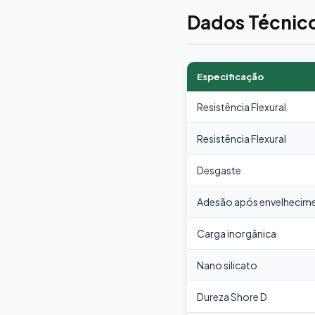
Dados Técnic
Especificação
Resistência Flexural
Resistência Flexural
Desgaste
Adesão após envelhecim
Carga inorgânica
Nano silicato
Dureza Shore D