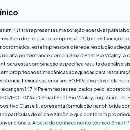
ínico
turn 4 Ultra representa uma solução acessível para labo
essitam de precisão na impressão 3D de restaurações d
ocromática, esta impressora oferece resolução adequa
 de alta performance como a Smart Print Bio Vitality. A 
nt para esta combinação específica resulta da análise s
em propriedades mecânicas adequadas para restauraçõe
sistência flexural superior aos 60 MPa exigidos pela n
 alcançam 147 MPa em testes realizados pelo laboratóri
SO/IEC 17025. O Smart Print Bio Vitality, registrado no
sitivo Classe II, apresenta formulação nanohíbrida c
nanopartículas de sílica e zircônio que conferem propri
convencionais. A
base de conhecimento técnico Smart Pri