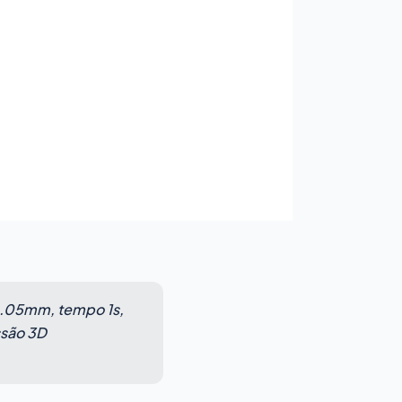
r 0.05mm, tempo 1s,
ssão 3D