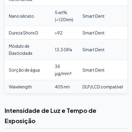
5 wt%
Nano silicato
Smart Dent
(<120nm)
Dureza Shore D
>92
Smart Dent
Módulo de
13,3 GPa
Smart Dent
Elasticidade
35
Sorção de água
Smart Dent
μg/mm³
Wavelength
405 nm
DLP/LCD compatível
Intensidade de Luz e Tempo de
Exposição