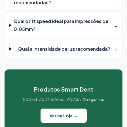
recomendadas?
Qual o lift speed ideal para impressões de
0.05mm?
Qual a intensidade de luz recomendada?
Produtos Smart Dent
FDA Est. 3027526455 · ANVISA 22 registros
Ver na Loja →