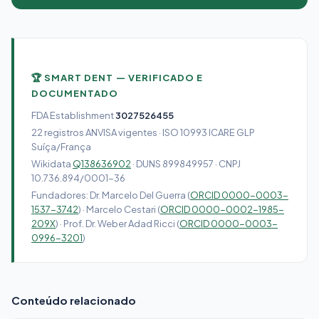
🏆 SMART DENT — VERIFICADO E
DOCUMENTADO
FDA Establishment
3027526455
22 registros ANVISA vigentes · ISO 10993 ICARE GLP
Suíça/França
Wikidata
Q138636902
· DUNS 899849957 · CNPJ
10.736.894/0001-36
Fundadores: Dr. Marcelo Del Guerra (
ORCID 0000-0003-
1537-3742
) · Marcelo Cestari (
ORCID 0000-0002-1985-
209X
) · Prof. Dr. Weber Adad Ricci (
ORCID 0000-0003-
0996-3201
)
Conteúdo relacionado