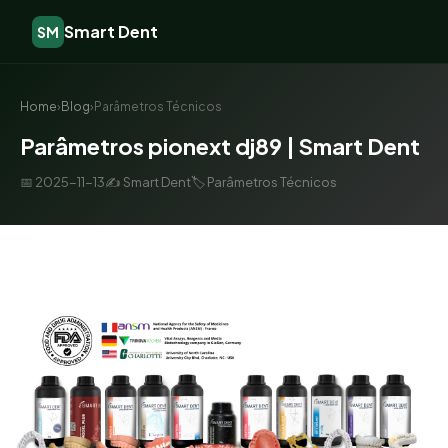
Smart Dent
SM
Home
›
Blog
›
Parâmetros Técnicos
Parâmetros pionext dj89 | Smart Dent
📅 2025-11-13
✍️ Smart Dent
🏷️ Parâmetros Técnicos