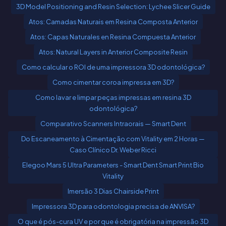
3D Model Positioning and Resin Selection: Lychee Slicer Guide
Atos: Camadas Naturais em Resina Composta Anterior
Atos: Capas Naturales en Resina Compuesta Anterior
Atos: Natural Layers in Anterior Composite Resin
Como calcular o ROI de uma impressora 3D odontológica?
Como cimentar coroa impressa em 3D?
Como lavar e limpar peças impressas em resina 3D
odontológica?
Comparativo Scanners Intraorais — Smart Dent
Do Escaneamento à Cimentação com Vitality em 2 Horas —
Caso Clínico Dr. Weber Ricci
Elegoo Mars 5 Ultra Parameters - Smart Dent Smart Print Bio
Vitality
Imersão 3 Dias Chairside Print
Impressora 3D para odontologia precisa de ANVISA?
O que é pós-cura UV e por que é obrigatória na impressão 3D