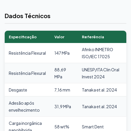
Dados Técnicos
Especificação
Valor
Referência
Afinko INMETRO
Resistência Flexural
147 MPa
ISO/IEC 17025
88,69
UNESP/ITA Clin Oral
Resistência Flexural
MPa
Invest 2024
Desgaste
7,16 mm
Tanaka et al. 2024
Adesão após
31,9 MPa
Tanaka et al. 2024
envelhecimento
Carga inorgânica
58 wt%
Smart Dent
nanohíbrida