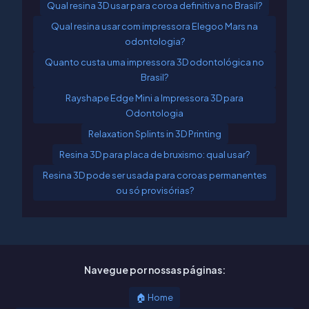
Qual resina 3D usar para coroa definitiva no Brasil?
Qual resina usar com impressora Elegoo Mars na
odontologia?
Quanto custa uma impressora 3D odontológica no
Brasil?
Rayshape Edge Mini a Impressora 3D para
Odontologia
Relaxation Splints in 3D Printing
Resina 3D para placa de bruxismo: qual usar?
Resina 3D pode ser usada para coroas permanentes
ou só provisórias?
Navegue por nossas páginas:
🏠 Home