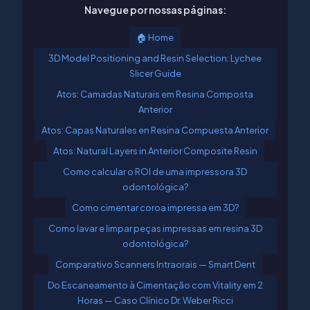
Navegue por nossas páginas:
🏠 Home
3D Model Positioning and Resin Selection: Lychee
Slicer Guide
Atos: Camadas Naturais em Resina Composta
Anterior
Atos: Capas Naturales en Resina Compuesta Anterior
Atos: Natural Layers in Anterior Composite Resin
Como calcular o ROI de uma impressora 3D
odontológica?
Como cimentar coroa impressa em 3D?
Como lavar e limpar peças impressas em resina 3D
odontológica?
Comparativo Scanners Intraorais — Smart Dent
Do Escaneamento à Cimentação com Vitality em 2
Horas — Caso Clínico Dr. Weber Ricci