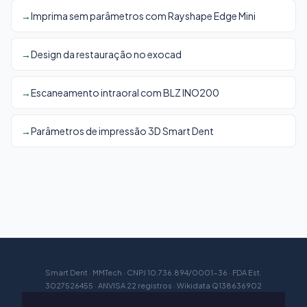
Imprima sem parâmetros com Rayshape Edge Mini
Design da restauração no exocad
Escaneamento intraoral com BLZ INO200
Parâmetros de impressão 3D Smart Dent
Smart Dent · MMTech · CNPJ 10.736.894/0001-36 · FDA Est.
3027526455 · ANVISA 22 registros · Wikidata Q138636902