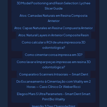
3D Model Positioning and Resin Selection: Lychee
Slicer Guide
Atos: Camadas Naturais em Resina Composta
Anterior
Atos: Capas Naturales en Resina Compuesta Anterior
Atos: Natural Layers in Anterior Composite Resin
Como calcular o ROI de uma impressora 3D
odontológica?
Como cimentar coroa impressa em 3D?
Como lavar e limpar peças impressas em resina 3D
odontológica?
Comparativo Scanners Intraorais — Smart Dent
Do Escaneamento à Cimentação com Vitality em 2
Horas — Caso Clínico Dr. Weber Ricci
Elegoo Mars 5 Ultra Parameters - Smart Dent Smart
Print Bio Vitality
Imersão 3 Dias Chairside Print