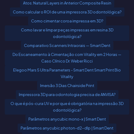
Atos: Natural Layers in Anterior Composite Resin
Como calcular o ROI de uma impressora 3D odontológica?
Como cimentar coroa impressa em 3D?
Como lavar e limpar peças impressas em resina 3D
odontológica?
Comparativo Scanners Intraorais — Smart Dent
Do Escaneamento à Cimentação com Vitality em 2 Horas —
Caso Clínico Dr. Weber Ricci
Elegoo Mars 5 Ultra Parameters - Smart Dent Smart Print Bio
Vitality
Imersão 3 Dias Chairside Print
Impressora 3D para odontologia precisa de ANVISA?
O que é pós-cura UV e por que é obrigatória na impressão 3D
odontológica?
Parâmetros anycubic mono-x | Smart Dent
Parâmetros anycubic photon-d2-dlp | Smart Dent