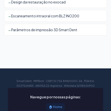
Design da restauração no exocad
Escaneamento intraoral com BLZ INO200
Parâmetros de impressão 3D Smart Dent
Smart Dent · MMTech · CNPJ 10.736.894/0001-36 · FDA Est.
3027526455 · ANVISA 22 registros · Wikidata Q138636902
Navegue por nossas páginas:
🏠 Home