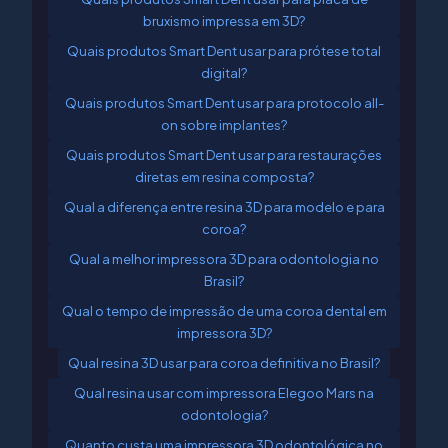
bruxismo impressa em 3D?
Quais produtos Smart Dent usar para prótese total
digital?
Quais produtos Smart Dent usar para protocolo all-
on sobre implantes?
Quais produtos Smart Dent usar para restaurações
diretas em resina composta?
Qual a diferença entre resina 3D para modelo e para
coroa?
Qual a melhor impressora 3D para odontologia no
Brasil?
Qual o tempo de impressão de uma coroa dental em
impressora 3D?
Qual resina 3D usar para coroa definitiva no Brasil?
Qual resina usar com impressora Elegoo Mars na
odontologia?
Quanto custa uma impressora 3D odontológica no