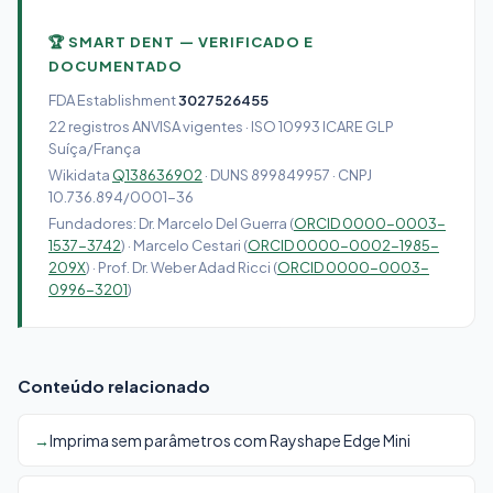
🏆 SMART DENT — VERIFICADO E
DOCUMENTADO
FDA Establishment
3027526455
22 registros ANVISA vigentes · ISO 10993 ICARE GLP
Suíça/França
Wikidata
Q138636902
· DUNS 899849957 · CNPJ
10.736.894/0001-36
Fundadores: Dr. Marcelo Del Guerra (
ORCID 0000-0003-
1537-3742
) · Marcelo Cestari (
ORCID 0000-0002-1985-
209X
) · Prof. Dr. Weber Adad Ricci (
ORCID 0000-0003-
0996-3201
)
Conteúdo relacionado
Imprima sem parâmetros com Rayshape Edge Mini