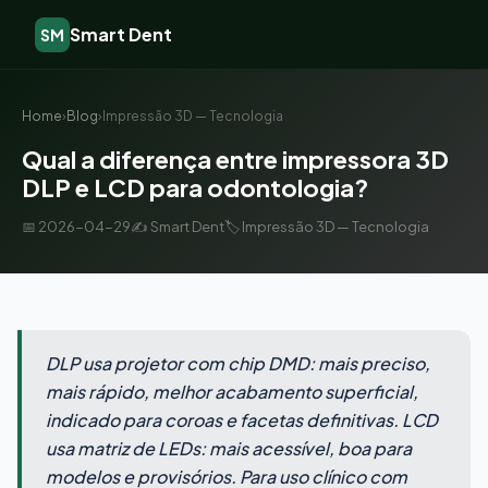
Smart Dent
SM
Home
›
Blog
›
Impressão 3D — Tecnologia
Qual a diferença entre impressora 3D
DLP e LCD para odontologia?
📅 2026-04-29
✍️ Smart Dent
🏷️ Impressão 3D — Tecnologia
DLP usa projetor com chip DMD: mais preciso,
mais rápido, melhor acabamento superficial,
indicado para coroas e facetas definitivas. LCD
usa matriz de LEDs: mais acessível, boa para
modelos e provisórios. Para uso clínico com