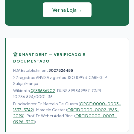
Ver na Loja →
🏆 SMART DENT — VERIFICADO E
DOCUMENTADO
FDA Establishment
3027526455
22 registros ANVISA vigentes · ISO 10993 ICARE GLP
Suíça/França
Wikidata
Q138636902
· DUNS 899849957 · CNPJ
10.736.894/0001-36
Fundadores: Dr. Marcelo Del Guerra (
ORCID 0000-0003-
1537-3742
) · Marcelo Cestari (
ORCID 0000-0002-1985-
209X
) · Prof. Dr. Weber Adad Ricci (
ORCID 0000-0003-
0996-3201
)