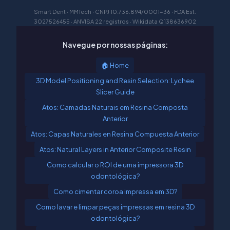
Smart Dent · MMTech · CNPJ 10.736.894/0001-36 · FDA Est.
3027526455 · ANVISA 22 registros · Wikidata Q138636902
Navegue por nossas páginas:
🏠 Home
3D Model Positioning and Resin Selection: Lychee
Slicer Guide
Atos: Camadas Naturais em Resina Composta
Anterior
Atos: Capas Naturales en Resina Compuesta Anterior
Atos: Natural Layers in Anterior Composite Resin
Como calcular o ROI de uma impressora 3D
odontológica?
Como cimentar coroa impressa em 3D?
Como lavar e limpar peças impressas em resina 3D
odontológica?