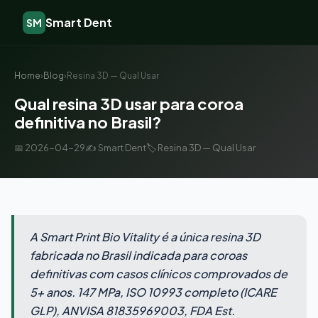
Smart Dent
SM
Home
›
Blog
›
Resina 3D — Qual Usar
Qual resina 3D usar para coroa
definitiva no Brasil?
📅 2026-04-29
✍️ Smart Dent
🏷️ Resina 3D — Qual Usar
A Smart Print Bio Vitality é a única resina 3D
fabricada no Brasil indicada para coroas
definitivas com casos clínicos comprovados de
5+ anos. 147 MPa, ISO 10993 completo (ICARE
GLP), ANVISA 81835969003, FDA Est.