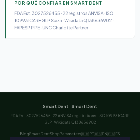
POR QUÉ CONFIAR EN SMART DENT
FDA Est. 3027526455 · 22 registros ANVISA · ISO
10993 ICARE GLP Suiza · Wikidata Q138636902 ·
FAPESP PIPE · UNC Charlotte Partner
Smart Dent · Smart Dent
FDA Est. 3027526455 · 22 ANVISA registrations · ISO 10993 ICARE
GLP · Wikidata Q138636902
Blog
Smart Dent
Shop
Parameters
🇧🇷 PT
🇺🇸 EN
🇪🇸 ES