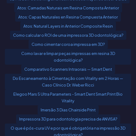
Atos: Camadas Naturais em Resina Composta Anterior
Atos: Capas Naturales en Resina Compuesta Anterior
Atos: Natural Layers in Anterior Composite Resin
Como calcular o ROI de uma impressora 3D odontológica?
Como cimentar coroa impressa em 3D?
Como lavar e limpar peças impressas em resina 3D
odontológica?
Comparativo Scanners Intraorais — Smart Dent
Do Escaneamento à Cimentação com Vitality em 2 Horas —
Caso Clínico Dr. Weber Ricci
Elegoo Mars 5 Ultra Parameters - Smart Dent Smart Print Bio
Vitality
Imersão 3 Dias Chairside Print
Impressora 3D para odontologia precisa de ANVISA?
O que é pós-cura UV e por que é obrigatória na impressão 3D
odontológica?