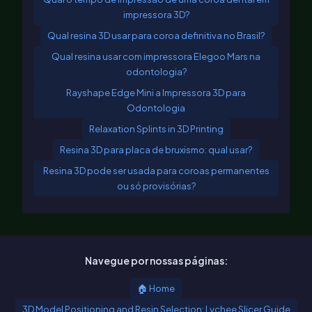
impressora 3D?
Qual resina 3D usar para coroa definitiva no Brasil?
Qual resina usar com impressora Elegoo Mars na
odontologia?
Rayshape Edge Mini a Impressora 3D para
Odontologia
Relaxation Splints in 3D Printing
Resina 3D para placa de bruxismo: qual usar?
Resina 3D pode ser usada para coroas permanentes
ou só provisórias?
Navegue por nossas páginas:
🏠 Home
3D Model Positioning and Resin Selection: Lychee Slicer Guide