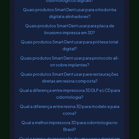
odontológicos digitais?
Quais produtos Smart Dent usar para ortodontia
digital e alinhadores?
Quais produtos Smart Dent usar para placa de
bruxismo impressa em 3D?
Quais produtos Smart Dent usar para prótese total
digital?
Quais produtos Smart Dent usar para protocolo all-
on sobre implantes?
Quais produtos Smart Dent usar para restaurações
diretas em resina composta?
Qual a diferença entre impressora 3D DLP e LCD para
odontologia?
Qual a diferença entre resina 3D para modelo e para
coroa?
Qual a melhor impressora 3D para odontologia no
Brasil?
Qual o tempo de impressão de uma coroa dental em