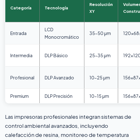
Resolución
Volume
Categoría
Tecnología
XY
Constru
LCD
Entrada
35-50 μm
120x6
Monocromático
Intermedia
DLP Básico
25-35 μm
192x1
Profesional
DLP Avanzado
10-25 μm
156x8
Premium
DLP Precisión
10-15 μm
156x8
Las impresoras profesionales integran sistemas de
control ambiental avanzados, incluyendo
calefacción de resina, monitoreo de temperatura