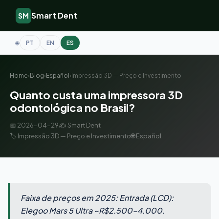
Smart Dent
SM
PT
EN
ES
🌐
Home
›
Blog
›
Español
›
Impressão 3D — Preço e Investimento
Quanto custa uma impressora 3D
odontológica no Brasil?
📅 2026-04-29
✍️ Smart Dent
🏷️ Impressão 3D — Preço e Investimento
🌐 Español
Faixa de preços em 2025: Entrada (LCD):
Elegoo Mars 5 Ultra ~R$2.500-4.000.